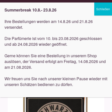
Lieferung innerhalb 3 Werktagen
Summerbreak 10.8.- 23.8.26
Zur
Zum
Menü
Ihre Bestellungen werden am 14.8.26 und 21.8.26
Navigation
Inhalt
versendet.
springen
springen
Unterm
Düfte
Die Parfümerie ist vom 10. bis 23.08.2026 geschlossen
öffnen
Start
Düfte
Schwarzlose
Schwarzlose Leder 6 100ml
und ab 24.08.2026 wieder geöffnet.
Unterm
Pflege
öffnen
Gerne können Sie eine Bestellung in unserem Shop
auslösen, der Versand erfolgt am Freitag, 14.08.2026 und
Unterm
Dekorative
am 21.08.2026.
öffnen
Unterm
Accessoires
Wir freuen uns Sie nach unserer kleinen Pause wieder mit
öffnen
unseren Schätzen bedienen zu dürfen.
Unterm
Behandlungen
öffnen
Neuigkeiten