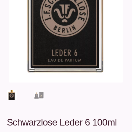
Unterm
Über uns
öffnen
Kontakt
.
.
Schwarzlose Leder 6 100ml