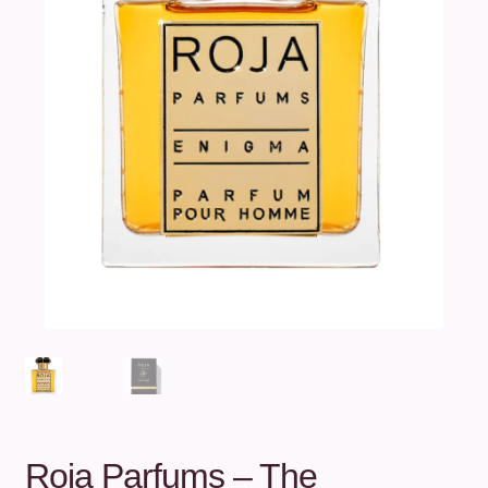
Unterm
Über uns
öffnen
Kontakt
.
.
Roja Parfums – The