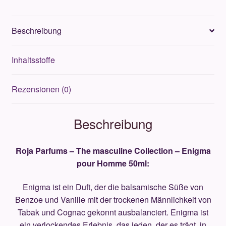
-
Enigma
Beschreibung
pour
Homme
Inhaltsstoffe
50ml
Menge
Rezensionen (0)
Beschreibung
Roja Parfums – The masculine Collection – Enigma
pour Homme 50ml:
Enigma ist ein Duft, der die balsamische Süße von
Benzoe und Vanille mit der trockenen Männlichkeit von
Tabak und Cognac gekonnt ausbalanciert. Enigma ist
ein verlockendes Erlebnis, das jeden, der es trägt, in