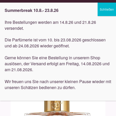
Lieferung innerhalb 3 Werktagen
Summerbreak 10.8.- 23.8.26
Zur
Zum
Menü
Ihre Bestellungen werden am 14.8.26 und 21.8.26
Navigation
Inhalt
versendet.
springen
springen
Unterm
Düfte
Die Parfümerie ist vom 10. bis 23.08.2026 geschlossen
öffnen
Start
Düfte
Roja Parfums
Roja Parfums – The
und ab 24.08.2026 wieder geöffnet.
Unterm
masculine Collection – Enigma pour Homme 50ml
Pflege
öffnen
Gerne können Sie eine Bestellung in unserem Shop
auslösen, der Versand erfolgt am Freitag, 14.08.2026 und
Unterm
Dekorative
am 21.08.2026.
öffnen
Unterm
Accessoires
Wir freuen uns Sie nach unserer kleinen Pause wieder mit
öffnen
unseren Schätzen bedienen zu dürfen.
Unterm
Behandlungen
öffnen
Neuigkeiten