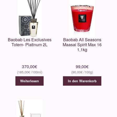
Baobab Les Exclusives
Baobab All Seasons
Totem- Platinum 2L
Maasai Spirit Max 16
1,1kg
370,00
€
99,00
€
185,00
€
90,00
€
Weiterlesen
In den Warenkorb