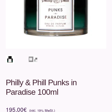
Unterm
Über uns
öffnen
Kontakt
.
.
Philly & Phill Punks in
Paradise 100ml
195,00
€