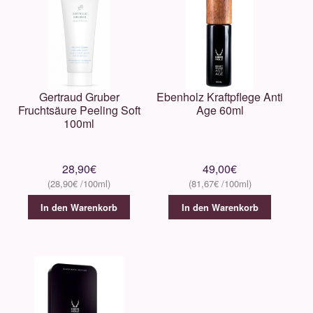
Gertraud Gruber
Ebenholz Kraftpflege Anti
Fruchtsäure Peeling Soft
Age 60ml
100ml
28,90
€
49,00
€
28,90
€
81,67
€
In den Warenkorb
In den Warenkorb