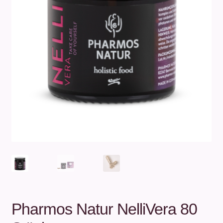
Unterm
Über uns
öffnen
Kontakt
.
.
Pharmos Natur NelliVera 80