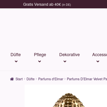
Gratis Versand ab 40€
(in DE)
Zur
Zum
Navigation
Inhalt
springen
springen
Düfte
Pflege
Dekorative
Accesso
Start
Düfte
Parfums d'Elmar
Parfums D’Elmar Velvet P