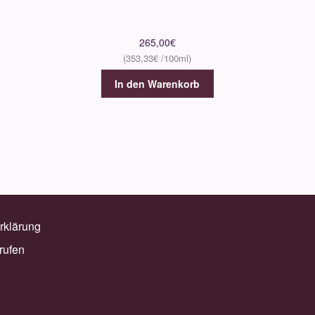
265,00
€
353,33
€
In den Warenkorb
rklärung
rufen