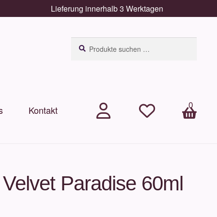
Lieferung innerhalb 3 Werktagen
Suchen
Suchen
nach:
0
s
Kontakt
.
.
Arti
kel
Velvet Paradise 60ml