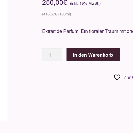
250,00
€
416,67
€
Extrait de Parfum. Ein floraler Traum mit or
Parfums
In den Warenkorb
D'Elmar
Velvet
Paradise
Zur 
60ml
Menge