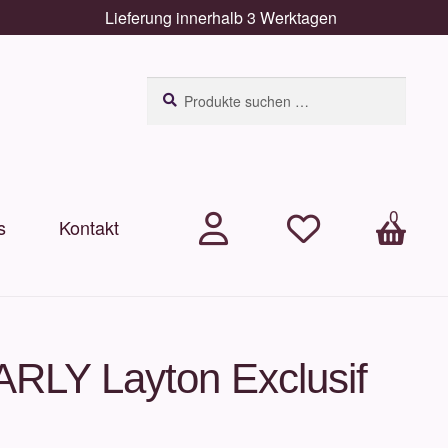
Lieferung innerhalb 3 Werktagen
Suchen
Suchen
nach:
0
s
Kontakt
.
.
Arti
kel
LY Layton Exclusif