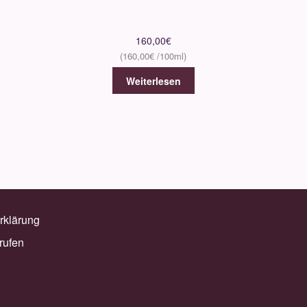
160,00
€
160,00
€
Weiterlesen
rklärung
rufen