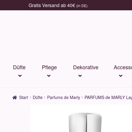
Gratis Versand ab 40€
(in DE)
Zur
Zum
Navigation
Inhalt
springen
springen
Düfte
Pflege
Dekorative
Accesso
Start
Düfte
Parfums de Marly
PARFUMS de MARLY Layt