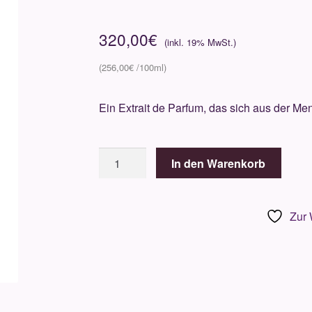
320,00
€
256,00
€
Ein Extrait de Parfum, das sich aus der Me
PARFUMS
In den Warenkorb
de
MARLY
Layton
Zur 
Exclusif
125ml
Menge