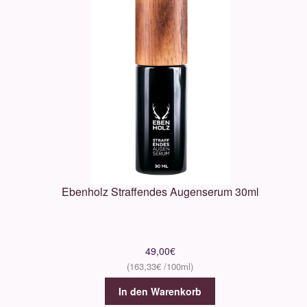
Ebenholz Straffendes Augenserum 30ml
49,00
€
163,33
€
In den Warenkorb