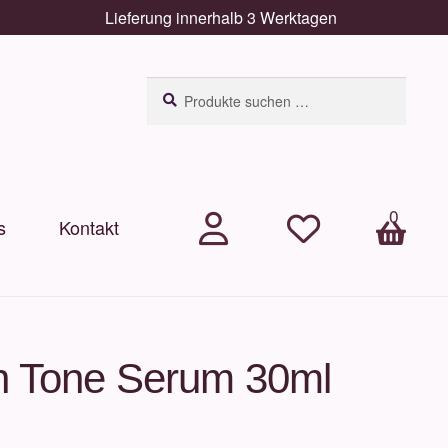
Lieferung innerhalb 3 Werktagen
Suchen
Suchen
nach:
0
s
Kontakt
.
.
Arti
kel
n Tone Serum 30ml