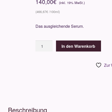
140,00
€
466,67
€
Das ausgleichende Serum.
Omorovicza
In den Warenkorb
Even
Tone
Serum
Zur 
30ml
Menge
Beschreibung