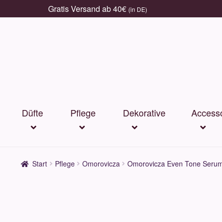
Gratis Versand ab 40€
(in DE)
Zur
Zum
Navigation
Inhalt
springen
springen
Düfte
Pflege
Dekorative
Accesso
Start
Pflege
Omorovicza
Omorovicza Even Tone Seru