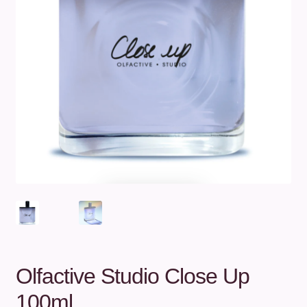
Unterm
Über uns
öffnen
Kontakt
.
.
Olfactive Studio Close Up
100ml