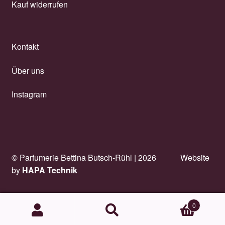
Kauf widerrufen
Kontakt
Über uns
Instagram
© Parfumerie Bettina Butsch-Rühl |
2026
Website
by
HAPA Technik
0
Suchen
Suchen