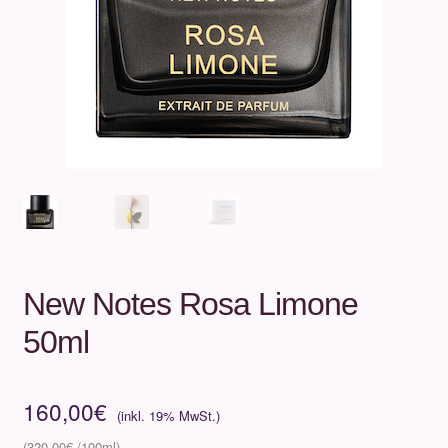
Unterm
Über uns
öffnen
Kontakt
.
.
New Notes Rosa Limone
50ml
160,00
€
320,00
€