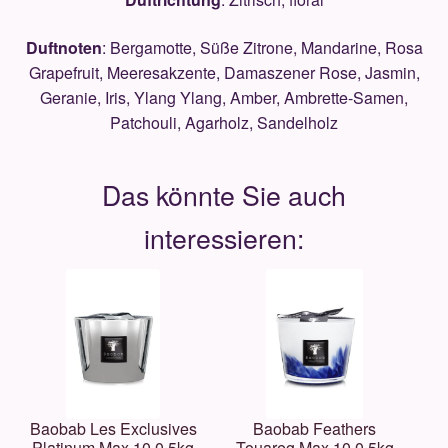
Duftnoten
: Bergamotte, Süße Zitrone, Mandarine, Rosa
Grapefruit, Meeresakzente, Damaszener Rose, Jasmin,
Geranie, Iris, Ylang Ylang, Amber, Ambrette-Samen,
Patchouli, Agarholz, Sandelholz
Baobab Les Exclusives
Baobab Feathers
Platinum Max 10 0,5kg
Touareg Max 10 0,5kg