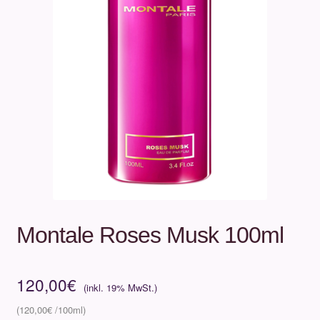
Unterm
Über uns
öffnen
Kontakt
.
.
Montale Roses Musk 100ml
120,00
€
120,00
€