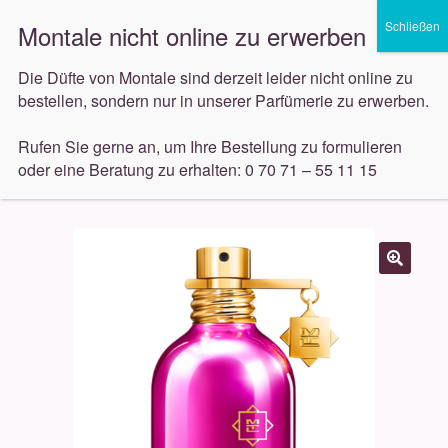
Lieferung innerhalb 3 Werktagen
Zur
Zum
Die Düfte von Montale sind derzeit leider nicht online zu
Menü
Navigation
Inhalt
bestellen, sondern nur in unserer Parfümerie zu erwerben.
springen
springen
Unterm
Rufen Sie gerne an, um Ihre Bestellung zu formulieren
Düfte
öffnen
oder eine Beratung zu erhalten: 0 70 71 – 55 11 15
Start
Düfte
Montale
Montale Roses Musk 100ml
Unterm
Pflege
öffnen
Unterm
Dekorative
öffnen
Unterm
Accessoires
öffnen
Unterm
Behandlungen
öffnen
Neuigkeiten