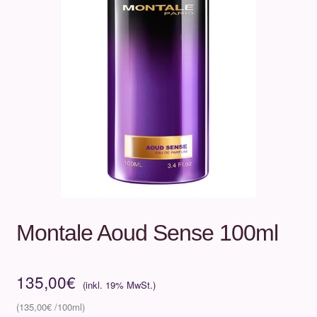
Unterm
Über uns
öffnen
Kontakt
.
.
Montale Aoud Sense 100ml
135,00
€
135,00
€