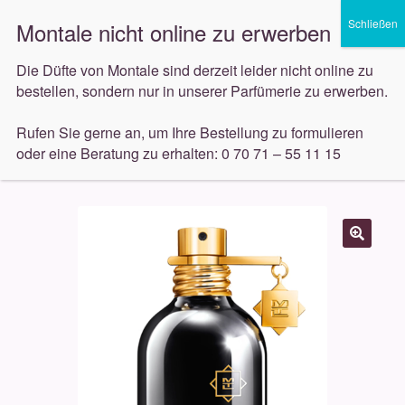
Gratis Versand ab 40€
(in DE)
Zur
Zum
Die Düfte von Montale sind derzeit leider nicht online zu
Menü
Navigation
Inhalt
bestellen, sondern nur in unserer Parfümerie zu erwerben.
springen
springen
Unterm
Rufen Sie gerne an, um Ihre Bestellung zu formulieren
Düfte
öffnen
oder eine Beratung zu erhalten: 0 70 71 – 55 11 15
Start
Düfte
Montale
Montale Aoud Sense 100ml
Unterm
Pflege
öffnen
Unterm
Dekorative
öffnen
Unterm
Accessoires
öffnen
Unterm
Behandlungen
öffnen
Neuigkeiten