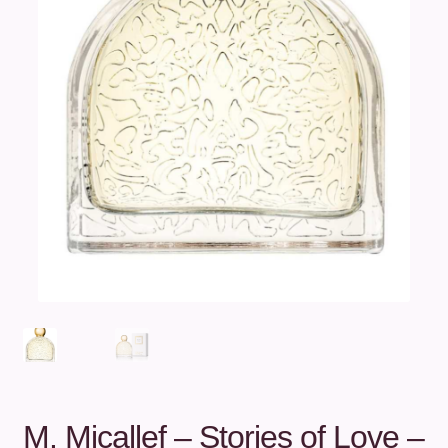
Unterm
Über uns
öffnen
Kontakt
.
.
M. Micallef – Stories of Love –