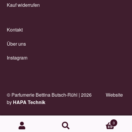
Kauf widerrufen
Kontakt
Über uns
Instagram
© Parfumerie Bettina Butsch-Rühl |
2026
Website
by
HAPA Technik
0
Suchen
Suchen