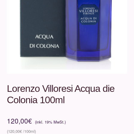
Unterm
Über uns
öffnen
Kontakt
.
.
Lorenzo Villoresi Acqua die
Colonia 100ml
120,00
€
120,00
€