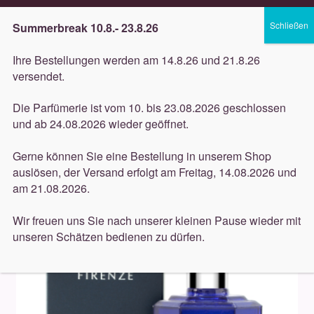
Lieferung innerhalb 3 Werktagen
Summerbreak 10.8.- 23.8.26
Zur
Zum
Menü
Ihre Bestellungen werden am 14.8.26 und 21.8.26
Navigation
Inhalt
versendet.
springen
springen
Unterm
Düfte
Die Parfümerie ist vom 10. bis 23.08.2026 geschlossen
öffnen
Start
Düfte
Lorenzo Villoresi
Lorenzo Villoresi Acqua
und ab 24.08.2026 wieder geöffnet.
Unterm
die Colonia 100ml
Pflege
öffnen
Gerne können Sie eine Bestellung in unserem Shop
auslösen, der Versand erfolgt am Freitag, 14.08.2026 und
Unterm
Dekorative
am 21.08.2026.
öffnen
Unterm
Accessoires
Wir freuen uns Sie nach unserer kleinen Pause wieder mit
öffnen
unseren Schätzen bedienen zu dürfen.
Unterm
Behandlungen
öffnen
Neuigkeiten