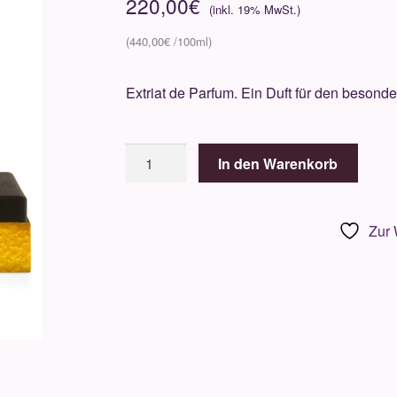
220,00
€
440,00
€
Extriat de Parfum. Ein Duft für den besond
LengLing
In den Warenkorb
What
about
Me?
Zur 
50ml
Menge