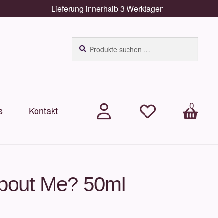
Lieferung innerhalb 3 Werktagen
Suchen
Suchen
nach:
0
s
Kontakt
.
.
Arti
kel
bout Me? 50ml