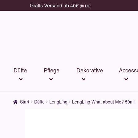
Gratis Versand ab 40€
(in DE)
Zur
Zum
Navigation
Inhalt
springen
springen
Düfte
Pflege
Dekorative
Accesso
Start
Düfte
LengLing
LengLing What about Me? 50ml