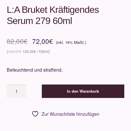
L:A Bruket Kräftigendes
Serum 279 60ml
Ursprünglicher
Aktueller
82,00
€
72,00
€
Preis
Preis
136,67
€
120,00
€
war:
ist:
Befeuchtend und straffend.
82,00€
72,00€.
L:A
In den Warenkorb
Bruket
Kräftigendes
Serum
Zur Wunschliste hinzufügen
279
60ml