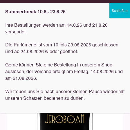
Lieferung innerhalb 3 Werktagen
Summerbreak 10.8.- 23.8.26
Zur
Zum
Menü
Ihre Bestellungen werden am 14.8.26 und 21.8.26
Navigation
Inhalt
versendet.
springen
springen
Unterm
Düfte
Die Parfümerie ist vom 10. bis 23.08.2026 geschlossen
öffnen
Start
Düfte
Jeroboam
Jeroboam Origino 100ml
und ab 24.08.2026 wieder geöffnet.
Unterm
Pflege
öffnen
Gerne können Sie eine Bestellung in unserem Shop
auslösen, der Versand erfolgt am Freitag, 14.08.2026 und
Unterm
Dekorative
am 21.08.2026.
öffnen
Unterm
Accessoires
Wir freuen uns Sie nach unserer kleinen Pause wieder mit
öffnen
unseren Schätzen bedienen zu dürfen.
Unterm
Behandlungen
öffnen
Neuigkeiten