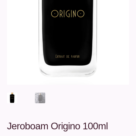
Unterm
Über uns
öffnen
Kontakt
.
.
Jeroboam Origino 100ml