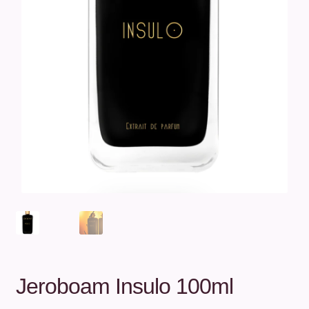
Unterm
Über uns
öffnen
Kontakt
.
.
Jeroboam Insulo 100ml