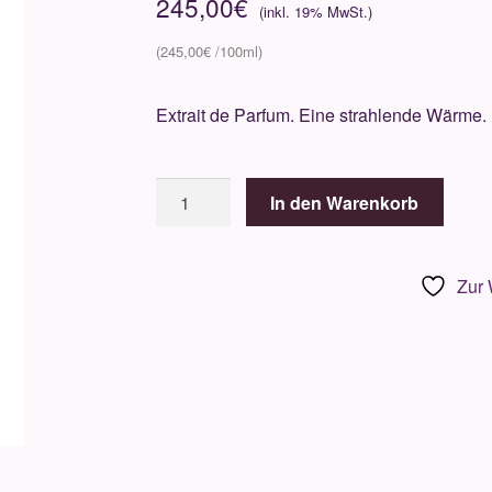
245,00
€
245,00
€
Extrait de Parfum. Eine strahlende Wärme.
Jeroboam
In den Warenkorb
Gozo
100ml
Menge
Zur 