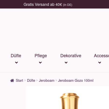
Gratis Versand ab 40€
(in DE)
Zur
Zum
Navigation
Inhalt
springen
springen
Düfte
Pflege
Dekorative
Accesso
Start
Düfte
Jeroboam
Jeroboam Gozo 100ml