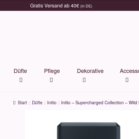
Gratis Versand ab 40€
(in DE)
Zur
Zum
Navigation
Inhalt
springen
springen
Düfte
Pflege
Dekorative
Accesso
Start
Düfte
Initio
Initio – Supercharged Collection – Wil