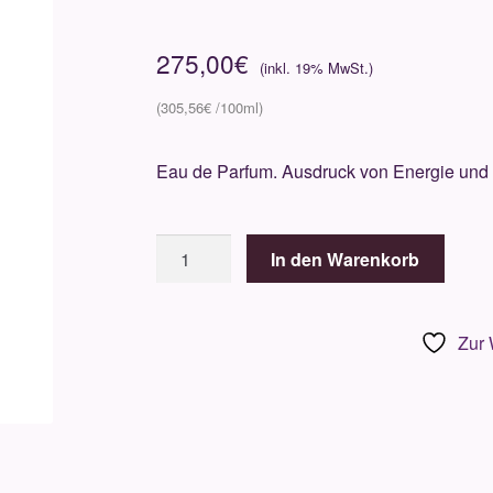
275,00
€
305,56
€
Eau de Parfum. Ausdruck von Energie und 
Initio
In den Warenkorb
-
Supercharged
Collection
Zur 
-
Wild
Rush
90ml
Menge