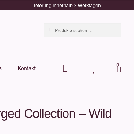
Lieferung innerhalb 3 Werktagen
Suchen
Suchen
nach:
0
s
Kontakt
.
.
Arti
kel
rged Collection – Wild