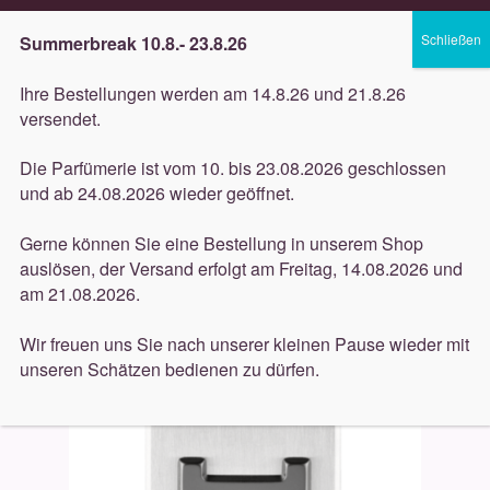
Lieferung innerhalb 3 Werktagen
Summerbreak 10.8.- 23.8.26
Zur
Zum
Menü
Ihre Bestellungen werden am 14.8.26 und 21.8.26
Navigation
Inhalt
versendet.
springen
springen
Unterm
Düfte
Die Parfümerie ist vom 10. bis 23.08.2026 geschlossen
öffnen
Start
Düfte
Hemcael
Hemcael – Armis Collection –
und ab 24.08.2026 wieder geöffnet.
Unterm
Caelum 100ml
Pflege
öffnen
Gerne können Sie eine Bestellung in unserem Shop
auslösen, der Versand erfolgt am Freitag, 14.08.2026 und
Unterm
Dekorative
am 21.08.2026.
öffnen
Unterm
Accessoires
Wir freuen uns Sie nach unserer kleinen Pause wieder mit
öffnen
unseren Schätzen bedienen zu dürfen.
Unterm
Behandlungen
öffnen
Neuigkeiten