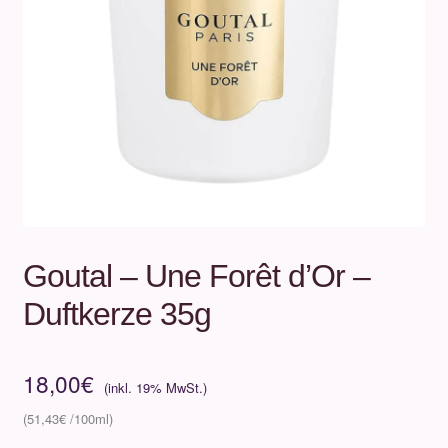
Unterm
Über uns
öffnen
Kontakt
.
.
Goutal – Une Forêt d’Or –
Duftkerze 35g
18,00
€
51,43
€