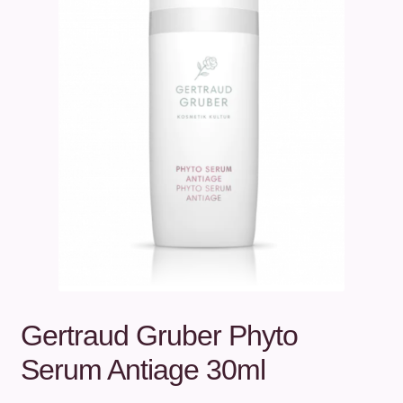
Unterm
Über uns
öffnen
Kontakt
.
.
Gertraud Gruber Phyto
Serum Antiage 30ml