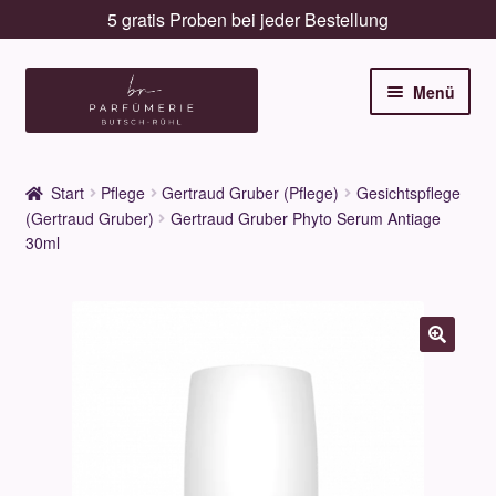
5 gratis Proben bei jeder Bestellung
Zur
Zum
Menü
Navigation
Inhalt
springen
springen
Unterm
Düfte
öffnen
Start
Pflege
Gertraud Gruber (Pflege)
Gesichtspflege
Unterm
(Gertraud Gruber)
Gertraud Gruber Phyto Serum Antiage
Pflege
öffnen
30ml
Unterm
Dekorative
öffnen
Unterm
Accessoires
öffnen
Unterm
Behandlungen
öffnen
Neuigkeiten