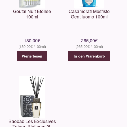
Goutal Nuit Etoilée
Casamorati Mesfisto
100ml
Gentiluomo 100ml
180,00
€
265,00
€
180,00
€
265,00
€
Weiterlesen
In den Warenkorb
Baobab Les Exclusives
Totem- Platinum 2L