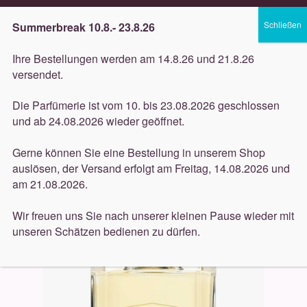
Lieferung innerhalb 3 Werktagen
Summerbreak 10.8.- 23.8.26
Zur
Zum
Menü
Ihre Bestellungen werden am 14.8.26 und 21.8.26
Navigation
Inhalt
versendet.
springen
springen
Unterm
Düfte
Die Parfümerie ist vom 10. bis 23.08.2026 geschlossen
öffnen
Start
Düfte
Ex Nihilo
Ex Nihilo Gold Immortals 100ml
und ab 24.08.2026 wieder geöffnet.
Unterm
Pflege
öffnen
Gerne können Sie eine Bestellung in unserem Shop
auslösen, der Versand erfolgt am Freitag, 14.08.2026 und
Unterm
Dekorative
am 21.08.2026.
öffnen
Unterm
Accessoires
Wir freuen uns Sie nach unserer kleinen Pause wieder mit
öffnen
unseren Schätzen bedienen zu dürfen.
Unterm
Behandlungen
öffnen
Neuigkeiten