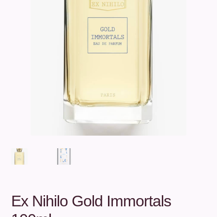
Unterm
Über uns
öffnen
Kontakt
.
.
Ex Nihilo Gold Immortals