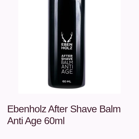
Unterm
Über uns
öffnen
Kontakt
.
.
Ebenholz After Shave Balm
Anti Age 60ml