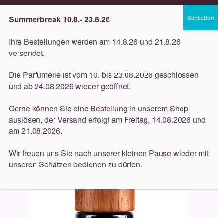
Lieferung innerhalb 3 Werktagen
Summerbreak 10.8.- 23.8.26
Zur
Zum
Menü
Ihre Bestellungen werden am 14.8.26 und 21.8.26
Navigation
Inhalt
versendet.
springen
springen
Unterm
Düfte
Die Parfümerie ist vom 10. bis 23.08.2026 geschlossen
öffnen
Start
Pflege
Ebenholz
Gesichtspflege (Ebenholz)
und ab 24.08.2026 wieder geöffnet.
Unterm
Ebenholz After Shave Balm Anti Age 60ml
Pflege
öffnen
Gerne können Sie eine Bestellung in unserem Shop
auslösen, der Versand erfolgt am Freitag, 14.08.2026 und
Unterm
Dekorative
am 21.08.2026.
öffnen
Unterm
Accessoires
Wir freuen uns Sie nach unserer kleinen Pause wieder mit
öffnen
unseren Schätzen bedienen zu dürfen.
Unterm
Behandlungen
öffnen
Neuigkeiten