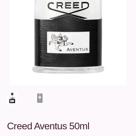
Unterm
Über uns
öffnen
Kontakt
.
.
Creed Aventus 50ml