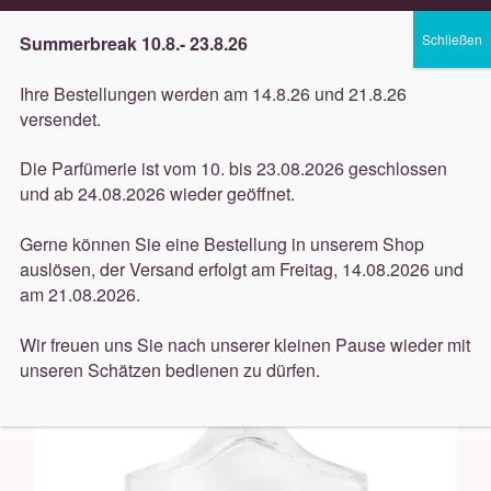
Lieferung innerhalb 3 Werktagen
Summerbreak 10.8.- 23.8.26
Zur
Zum
Menü
Ihre Bestellungen werden am 14.8.26 und 21.8.26
Navigation
Inhalt
versendet.
springen
springen
Unterm
Düfte
Die Parfümerie ist vom 10. bis 23.08.2026 geschlossen
öffnen
Start
Düfte
Creed
Creed Aventus 50ml
und ab 24.08.2026 wieder geöffnet.
Unterm
Pflege
öffnen
Gerne können Sie eine Bestellung in unserem Shop
auslösen, der Versand erfolgt am Freitag, 14.08.2026 und
Unterm
Dekorative
am 21.08.2026.
öffnen
Unterm
Accessoires
Wir freuen uns Sie nach unserer kleinen Pause wieder mit
öffnen
unseren Schätzen bedienen zu dürfen.
Unterm
Behandlungen
öffnen
Neuigkeiten