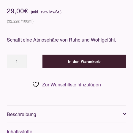
29,00
€
32,22
€
Schafft eine Atmosphäre von Ruhe und Wohlgefühl.
Côté
In den Warenkorb
Bougie
-
Green
Zur Wunschliste hinzufügen
Gold
-
Fleur
d'Oranger
Beschreibung
Sapin
90g
Inhaltsstoffe
Menge