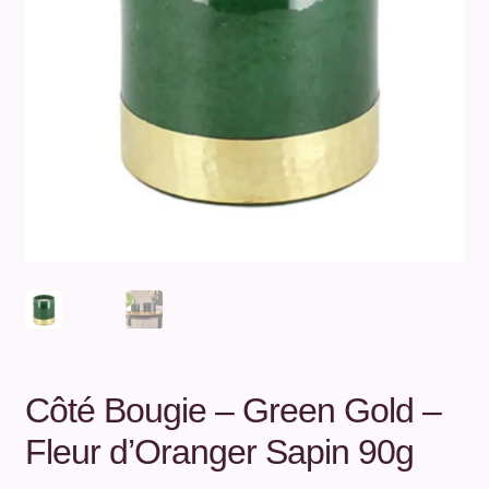
Unterm
Über uns
öffnen
Kontakt
.
.
Côté Bougie – Green Gold –
Fleur d’Oranger Sapin 90g