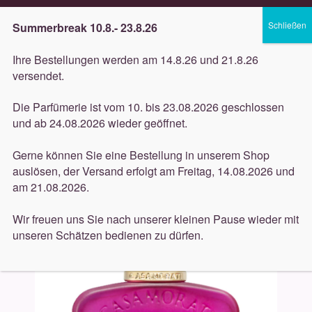
Lieferung innerhalb 3 Werktagen
Summerbreak 10.8.- 23.8.26
Zur
Zum
Menü
Ihre Bestellungen werden am 14.8.26 und 21.8.26
Navigation
Inhalt
versendet.
springen
springen
Unterm
Düfte
Die Parfümerie ist vom 10. bis 23.08.2026 geschlossen
öffnen
Start
Düfte
Casamorati
Casamorati Gran Ballo 30ml
und ab 24.08.2026 wieder geöffnet.
Unterm
Pflege
öffnen
Gerne können Sie eine Bestellung in unserem Shop
auslösen, der Versand erfolgt am Freitag, 14.08.2026 und
Unterm
Dekorative
am 21.08.2026.
öffnen
Unterm
Accessoires
Wir freuen uns Sie nach unserer kleinen Pause wieder mit
öffnen
unseren Schätzen bedienen zu dürfen.
Unterm
Behandlungen
öffnen
Neuigkeiten