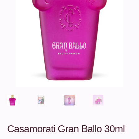
Unterm
Über uns
öffnen
Kontakt
.
.
Casamorati Gran Ballo 30ml