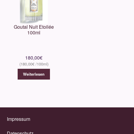
Goutal Nuit Etoilée
100ml
180,00
€
180,00
€
Weiterlesen
Impressum
Datenschutz