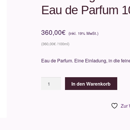
Eau de Parfum 1
360,00
€
360,00
€
Eau de Parfum. Eine Einladung, in die fein
AmouageLove
In den Warenkorb
DelightEau
de
Parfum
Zur 
100ml
Menge