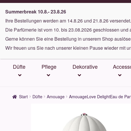
Gratis Versand ab 40€
(in DE)
Summerbreak 10.8.- 23.8.26
Ihre Bestellungen werden am 14.8.26 und 21.8.26 versendet
Zur
Zum
Die Parfümerie ist vom 10. bis 23.08.2026 geschlossen und 
Navigation
Inhalt
Gerne können Sie eine Bestellung in unserem Shop auslösen
springen
springen
Wir freuen uns Sie nach unserer kleinen Pause wieder mit u
Düfte
Pflege
Dekorative
Accesso
Start
Düfte
Amouage
AmouageLove DelightEau de Par