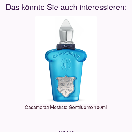
Casamorati Mesfisto Gentiluomo 100ml