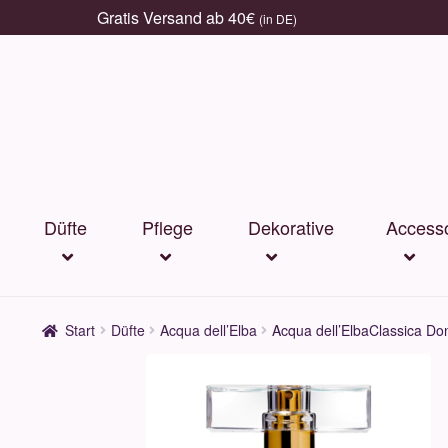
Gratis Versand ab 40€
(in DE)
Zur
Zum
Navigation
Inhalt
springen
springen
Düfte
Pflege
Dekorative
Accesso
Start
Düfte
Acqua dell’Elba
Acqua dell’ElbaClassica D