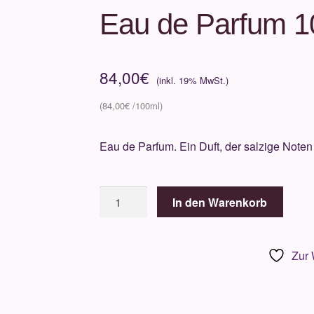
Eau de Parfum 1
84,00
€
84,00
€
Eau de Parfum. Ein Duft, der salzige Noten
Acqua
In den Warenkorb
dell’ElbaClassica
DonnaEau
de
Zur 
Parfum
100ml
Menge