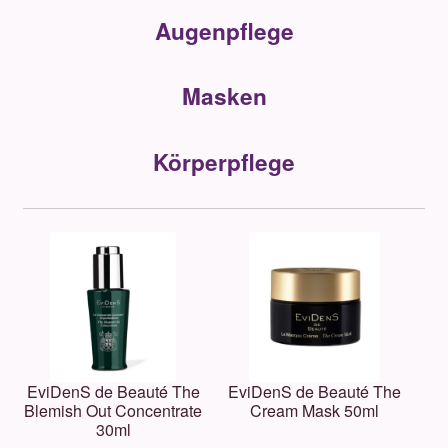
Unterm
Über uns
Augenpflege
öffnen
Kontakt
Masken
.
Körperpflege
.
EviDenS de Beauté The
EviDenS de Beauté The
Blemish Out Concentrate
Cream Mask 50ml
30ml