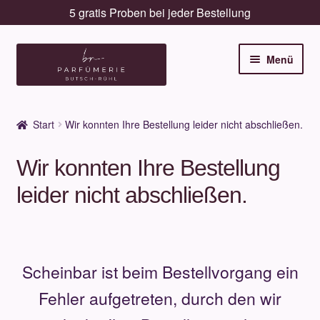
5 gratis Proben bei jeder Bestellung
Zur
Zum
Menü
Navigation
Inhalt
springen
springen
Unterm
Düfte
öffnen
Start
Wir konnten Ihre Bestellung leider nicht abschließen.
Unterm
Pflege
öffnen
Wir konnten Ihre Bestellung
Unterm
Dekorative
leider nicht abschließen.
öffnen
Unterm
Accessoires
öffnen
Unterm
Behandlungen
Scheinbar ist beim Bestellvorgang ein
öffnen
Neuigkeiten
Fehler aufgetreten, durch den wir