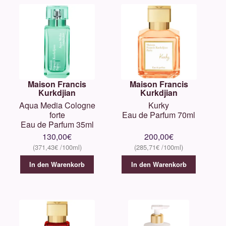
Unterm
Über uns
öffnen
Kontakt
.
Maison Francis
Maison Francis
Kurkdjian
Kurkdjian
.
Aqua Media Cologne
Kurky
forte
Eau de Parfum 70ml
Eau de Parfum 35ml
130,00
€
200,00
€
371,43
€
285,71
€
In den Warenkorb
In den Warenkorb