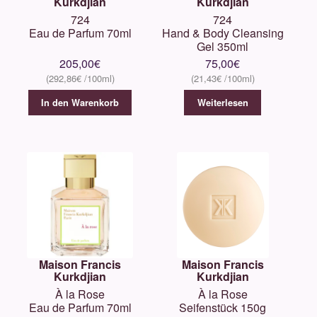
Kurkdjian
Kurkdjian
724
724
Eau de Parfum 70ml
Hand & Body Cleansing
Gel 350ml
205,00
€
75,00
€
292,86
€
21,43
€
In den Warenkorb
Weiterlesen
Maison Francis
Maison Francis
Kurkdjian
Kurkdjian
À la Rose
À la Rose
Eau de Parfum 70ml
Seifenstück 150g