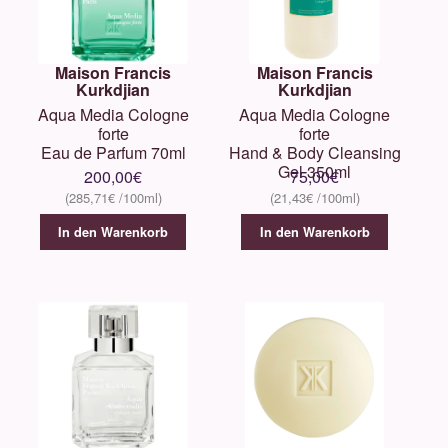
Maison Francis
Maison Francis
Kurkdjian
Kurkdjian
Aqua Media Cologne
Aqua Media Cologne
forte
forte
Eau de Parfum 70ml
Hand & Body Cleansing
Gel 350ml
200,00
€
75,00
€
285,71
€
21,43
€
In den Warenkorb
In den Warenkorb