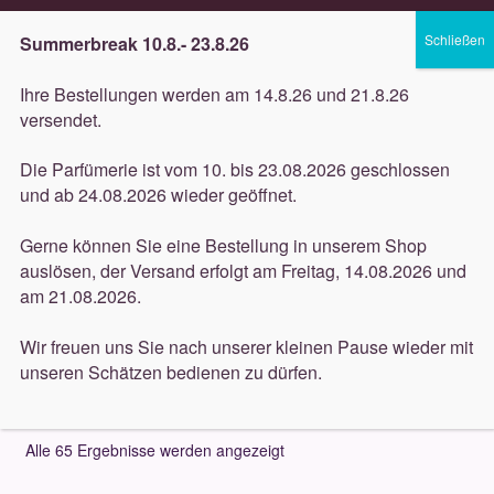
Lieferung innerhalb 3 Werktagen
Summerbreak 10.8.- 23.8.26
Zur
Zum
Menü
Ihre Bestellungen werden am 14.8.26 und 21.8.26
Navigation
Inhalt
versendet.
springen
springen
Unterm
Düfte
Die Parfümerie ist vom 10. bis 23.08.2026 geschlossen
öffnen
Start
Düfte
Maison Francis Kurkdjian
und ab 24.08.2026 wieder geöffnet.
Unterm
Pflege
öffnen
Gerne können Sie eine Bestellung in unserem Shop
Maison Francis
auslösen, der Versand erfolgt am Freitag, 14.08.2026 und
Unterm
Dekorative
am 21.08.2026.
öffnen
Kurkdjian
Unterm
Accessoires
Wir freuen uns Sie nach unserer kleinen Pause wieder mit
öffnen
unseren Schätzen bedienen zu dürfen.
Unterm
Behandlungen
öffnen
Alle 65 Ergebnisse werden angezeigt
Neuigkeiten