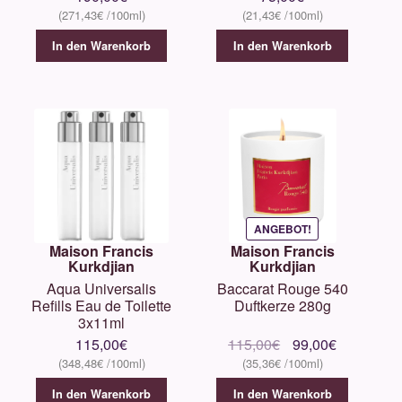
271,43
€
21,43
€
In den Warenkorb
In den Warenkorb
ANGEBOT!
Maison Francis
Maison Francis
Kurkdjian
Kurkdjian
Aqua Universalis
Baccarat Rouge 540
Refills Eau de Toilette
Duftkerze 280g
3x11ml
Ursprünglicher
Aktueller
115,00
€
115,00
€
99,00
€
348,48
€
35,36
€
Preis
Preis
war:
ist:
In den Warenkorb
In den Warenkorb