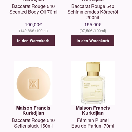
Baccarat Rouge 540
Baccarat Rouge 540
Scented Body Oil 70ml
Schimmerndes Körperöl
200ml
100,00
€
195,00
€
142,86
€
97,50
€
In den Warenkorb
In den Warenkorb
Maison Francis
Maison Francis
Kurkdjian
Kurkdjian
Baccarat Rouge 540
Féminin Pluriel
Seifenstück 150ml
Eau de Parfum 70ml