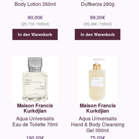
Body Lotion 350ml
Duftkerze 280g
90,00
€
99,00
€
25,71
€
35,36
€
In den Warenkorb
In den Warenkorb
Maison Francis
Maison Francis
Kurkdjian
Kurkdjian
Aqua Universalis
Aqua Universalis
Eau de Toilette 70ml
Hand & Body Cleansing
Gel 350ml
190,00
€
75,00
€