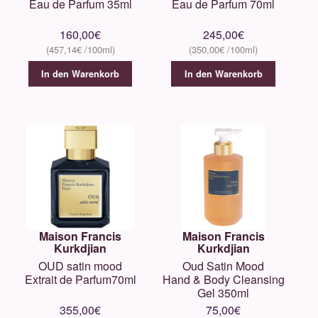
Eau de Parfum 35ml
Eau de Parfum 70ml
160,00
€
245,00
€
457,14
€
350,00
€
In den Warenkorb
In den Warenkorb
Maison Francis
Maison Francis
Kurkdjian
Kurkdjian
OUD satin mood
Oud Satin Mood
Extrait de Parfum70ml
Hand & Body Cleansing
Gel 350ml
355,00
€
75,00
€