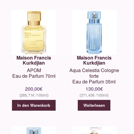
Maison Francis
Maison Francis
Kurkdjian
Kurkdjian
APOM
Aqua Celestia Cologne
Eau de Parfum 70ml
forte
Eau de Parfum 35ml
200,00
€
130,00
€
285,71
€
371,43
€
In den Warenkorb
Weiterlesen